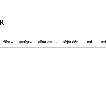
OR
नोटिस
दस्तावेज़
सर्वेक्षण 2018
डीईओ पोर्टल
फार्म
नागर