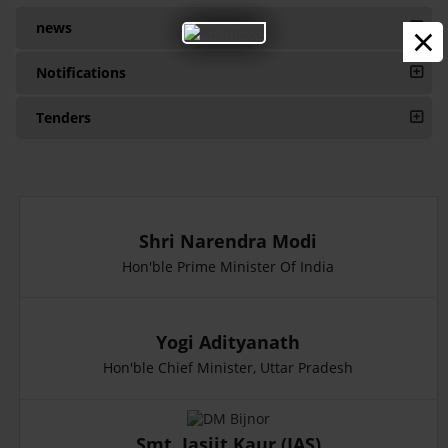
×
news
Notifications
Tenders
Shri Narendra Modi
Hon'ble Prime Minister Of India
Yogi Adityanath
Hon'ble Chief Minister, Uttar Pradesh
Smt. Jasjit Kaur (IAS)